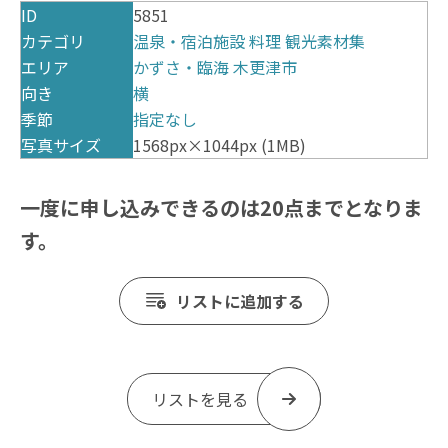
ID
5851
カテゴリ
温泉・宿泊施設
料理
観光素材集
エリア
かずさ・臨海
木更津市
向き
横
季節
指定なし
写真サイズ
1568px×1044px (1MB)
一度に申し込みできるのは20点までとなりま
す。
リストに追加する
リストを見る