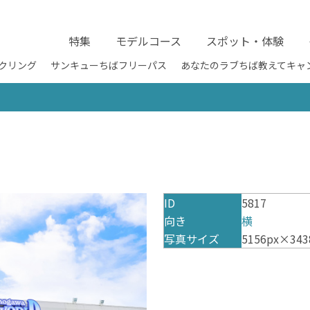
特集
モデルコース
スポット・体験
クリング
サンキューちばフリーパス
あなたのラブちば教えてキャ
ID
5817
向き
横
写真サイズ
5156px×343