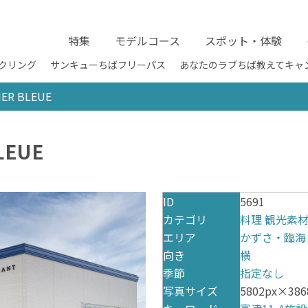
特集
モデルコース
スポット・体験
クリング
サンキューちばフリーパス
あなたのラブちば教えてキャ
MER BLEUE
LEUE
ID
5691
カテゴリ
料理
観光素
エリア
かずさ・臨海
向き
横
季節
指定なし
写真サイズ
5802px×386