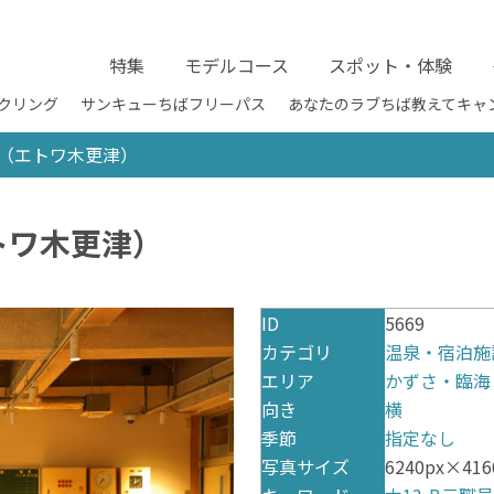
特集
モデルコース
スポット・体験
クリング
サンキューちばフリーパス
あなたのラブちば教えてキャ
AZU（エトワ木更津）
エトワ木更津）
ID
5669
カテゴリ
温泉・宿泊施
エリア
かずさ・臨海
向き
横
季節
指定なし
写真サイズ
6240px×416