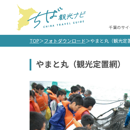
千葉のサイ
TOP
フォトダウンロード
やまと丸（観光定
やまと丸（観光定置網）