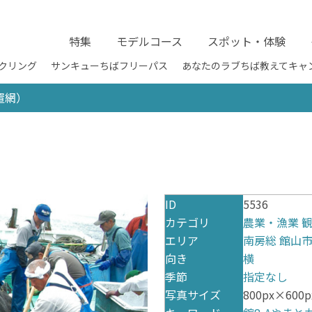
特集
モデルコース
スポット・体験
クリング
サンキューちばフリーパス
あなたのラブちば教えてキャ
置網）
ID
5536
カテゴリ
農業・漁業
エリア
南房総
館山
向き
横
季節
指定なし
写真サイズ
800px×600px