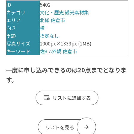
ID
5402
カテゴリ
文化・歴史
観光素材集
エリア
北総
佐倉市
向き
横
季節
指定なし
写真サイズ
2000px×1333px (1MB)
キーワード
佐8-A外観
佐倉市
一度に申し込みできるのは20点までとなりま
す。
リストに追加する
リストを見る