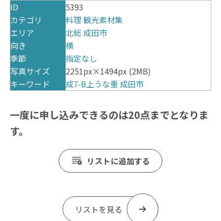
ID
5393
カテゴリ
料理
観光素材集
エリア
北総
成田市
向き
横
季節
指定なし
写真サイズ
2251px×1494px (2MB)
キーワード
成7-B上うな重
成田市
一度に申し込みできるのは20点までとなりま
す。
リストに追加する
リストを見る