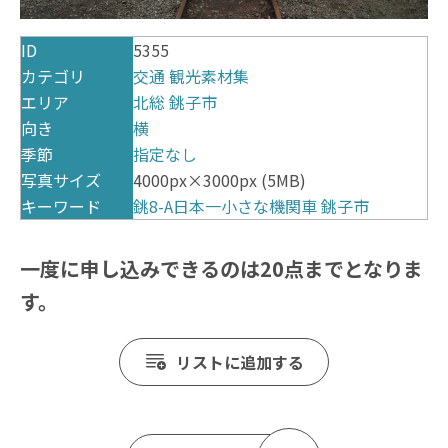
ID
5355
カテゴリ
交通
観光素材集
エリア
北総
銚子市
向き
横
季節
指定なし
写真サイズ
4000px×3000px (5MB)
キーワード
銚8-A日本一小さな機関車
銚子市
一度に申し込みできるのは20点までとなりま
す。
リストに追加する