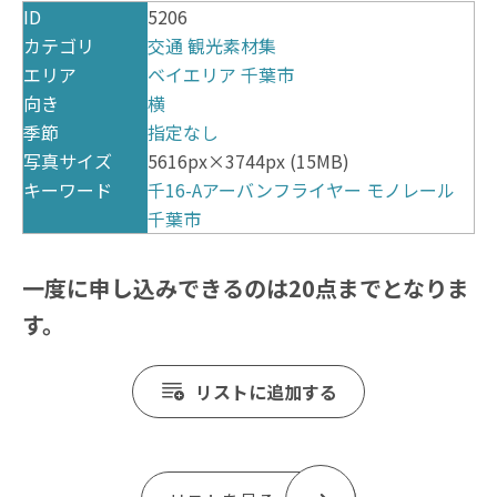
ID
5206
カテゴリ
交通
観光素材集
エリア
ベイエリア
千葉市
向き
横
季節
指定なし
写真サイズ
5616px×3744px (15MB)
キーワード
千16-Aアーバンフライヤー
モノレール
千葉市
一度に申し込みできるのは20点までとなりま
す。
リストに追加する