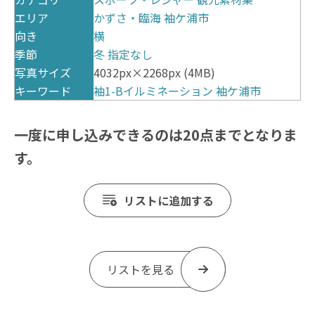
エリア
かずさ・臨海
袖ケ浦市
向き
横
季節
冬
指定なし
写真サイズ
4032px×2268px (4MB)
キーワード
袖1-Bイルミネーション
袖ケ浦市
一度に申し込みできるのは20点までとなりま
す。
リストに追加する
リストを見る