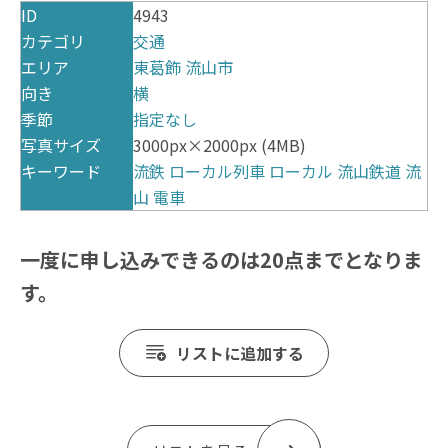
ID
4943
カテゴリ
交通
エリア
東葛飾
流山市
向き
横
季節
指定なし
写真サイズ
3000px×2000px (4MB)
キーワード
流鉄
ローカル列車
ローカル
流山鉄道
流
山
電車
一度に申し込みできるのは20点までとなりま
す。
リストに追加する