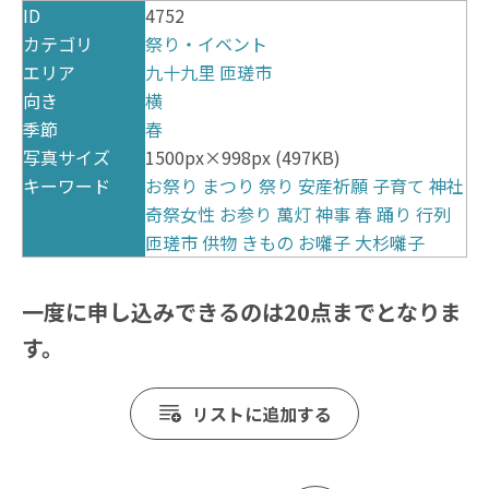
ID
4752
カテゴリ
祭り・イベント
エリア
九十九里
匝瑳市
向き
横
季節
春
写真サイズ
1500px×998px (497KB)
キーワード
お祭り
まつり
祭り
安産祈願
子育て
神社
奇祭女性
お参り
萬灯
神事
春
踊り
行列
匝瑳市
供物
きもの
お囃子
大杉囃子
一度に申し込みできるのは20点までとなりま
す。
リストに追加する