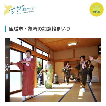
MENU
匝瑳市・亀崎の如意輪まいり