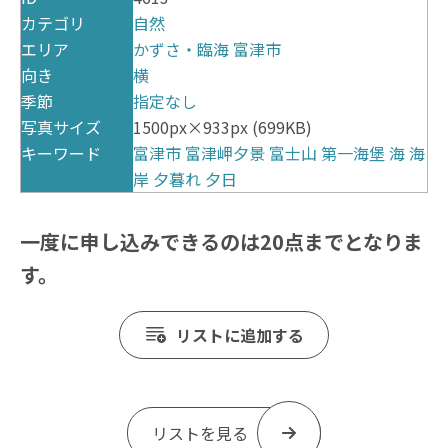
カテゴリ
自然
エリア
かずさ・臨海
富津市
向き
横
季節
指定なし
写真サイズ
1500px×933px (699KB)
キーワード
富津市
富津岬夕景
富士山
第一海堡
海
海
岸
夕暮れ
夕日
一度に申し込みできるのは20点までとなりま
す。
リストに追加する
リストを見る