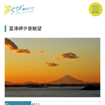
MENU
富津岬夕景眺望
ID
4613