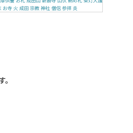
護摩供養
お札
成田山
新勝寺
山伏
納め札
柴灯大護
末
お寺
火
成田
宗教
神社
僧侶
参拝
炎
す。