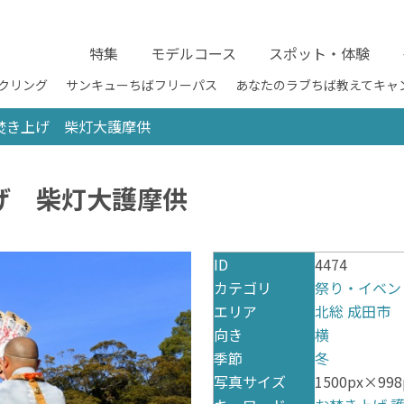
特集
モデルコース
スポット・体験
クリング
サンキューちばフリーパス
あなたのラブちば教えてキャ
焚き上げ 柴灯大護摩供
げ 柴灯大護摩供
ID
4474
カテゴリ
祭り・イベン
エリア
北総
成田市
向き
横
季節
冬
写真サイズ
1500px×998p