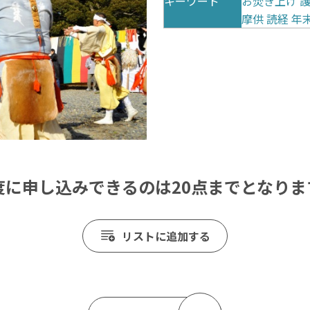
キーワード
お焚き上げ
摩供
読経
年
度に申し込みできるのは20点までとなりま
リストに追加する