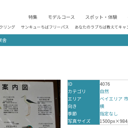
特集
モデルコース
スポット・体験
クリング
サンキューちばフリーパス
あなたのラブちば教えてキャ
察舎
ID
4076
カテゴリ
自然
エリア
ベイエリア
向き
横
季節
指定なし
写真サイズ
1500px×984p