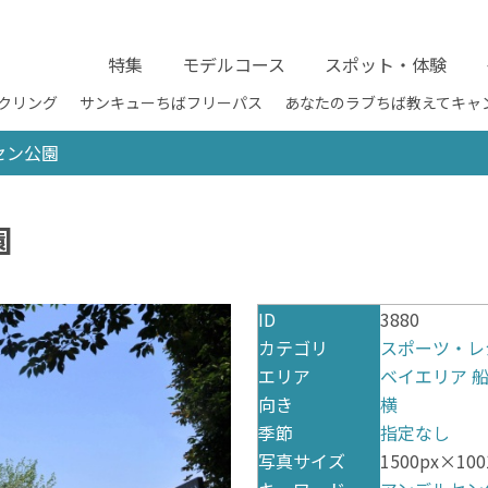
特集
モデルコース
スポット・体験
クリング
サンキューちばフリーパス
あなたのラブちば教えてキャ
セン公園
園
ID
3880
カテゴリ
スポーツ・レ
エリア
ベイエリア
向き
横
季節
指定なし
写真サイズ
1500px×1001