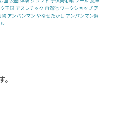
公園
公園
体験
クラフト
子供美術館
プール
風車
パク王国
アスレチック
自然池
ワークショップ
芝
動物
アンパンマン
やなせたかし
アンパンマン銅
カル
す。