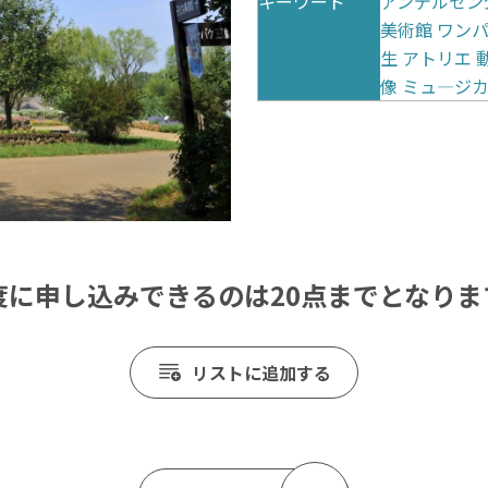
キーワード
アンデルセン
美術館
ワン
生
アトリエ
像
ミュ―ジ
度に申し込みできるのは20点までとなりま
リストに追加する