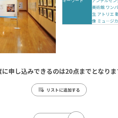
キーワード
アンデルセン
美術館
ワン
生
アトリエ
像
ミュ―ジ
度に申し込みできるのは20点までとなりま
リストに追加する