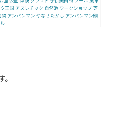
公園
公園
体験
クラフト
子供美術館
プール
風車
パク王国
アスレチック
自然池
ワークショップ
芝
動物
アンパンマン
やなせたかし
アンパンマン銅
カル
す。