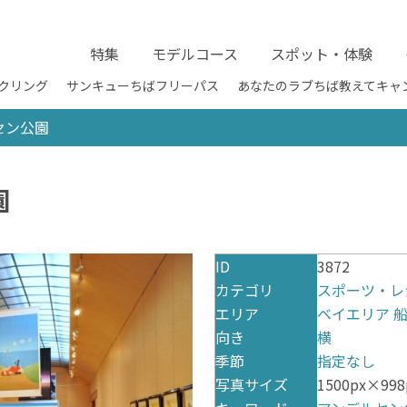
特集
モデルコース
スポット・体験
クリング
サンキューちばフリーパス
あなたのラブちば教えてキャ
セン公園
園
ID
3872
カテゴリ
スポーツ・レ
エリア
ベイエリア
向き
横
季節
指定なし
写真サイズ
1500px×998p