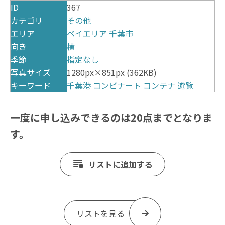
ID
367
カテゴリ
その他
エリア
ベイエリア
千葉市
向き
横
季節
指定なし
写真サイズ
1280px×851px (362KB)
キーワード
千葉港
コンビナート
コンテナ
遊覧
一度に申し込みできるのは20点までとなりま
す。
リストに追加する
リストを見る