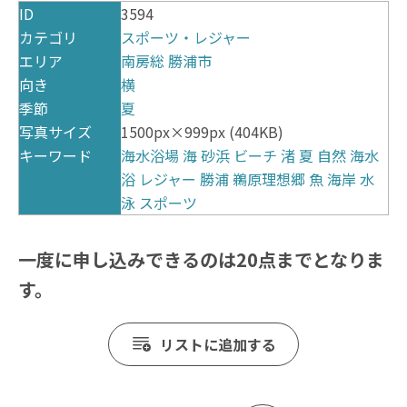
ID
3594
カテゴリ
スポーツ・レジャー
エリア
南房総
勝浦市
向き
横
季節
夏
写真サイズ
1500px×999px (404KB)
キーワード
海水浴場
海
砂浜
ビーチ
渚
夏
自然
海水
浴
レジャー
勝浦
鵜原理想郷
魚
海岸
水
泳
スポーツ
一度に申し込みできるのは20点までとなりま
す。
リストに追加する