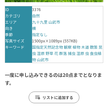
ID
3376
カテゴリ
自然
エリア
九十九里
山武市
向き
横
季節
指定なし
写真サイズ
1500px×1089px (557KB)
キーワード
国指定天然記念物
観察
植物
木道
散策
昆
虫
湿原
野草
花
群落
捕虫
湿原
虫
食虫植
物
山武市
一度に申し込みできるのは20点までとなりま
す。
リストに追加する