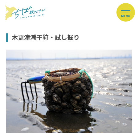
MENU
木更津潮干狩・試し掘り