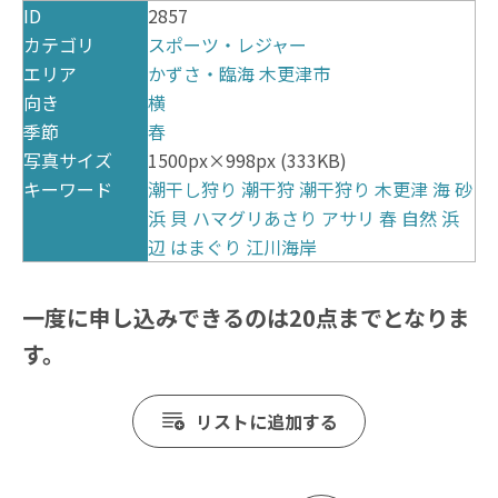
ID
2857
カテゴリ
スポーツ・レジャー
エリア
かずさ・臨海
木更津市
向き
横
季節
春
写真サイズ
1500px×998px (333KB)
キーワード
潮干し狩り
潮干狩
潮干狩り
木更津
海
砂
浜
貝
ハマグリあさり
アサリ
春
自然
浜
辺
はまぐり
江川海岸
一度に申し込みできるのは20点までとなりま
す。
リストに追加する