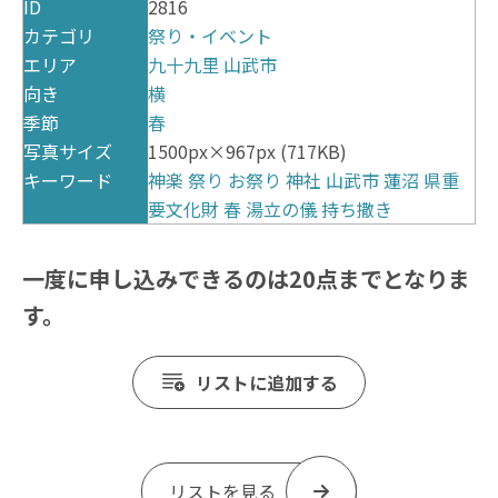
ID
2816
カテゴリ
祭り・イベント
エリア
九十九里
山武市
向き
横
季節
春
写真サイズ
1500px×967px (717KB)
キーワード
神楽
祭り
お祭り
神社
山武市
蓮沼
県重
要文化財
春
湯立の儀
持ち撒き
一度に申し込みできるのは20点までとなりま
す。
リストに追加する
リストを見る