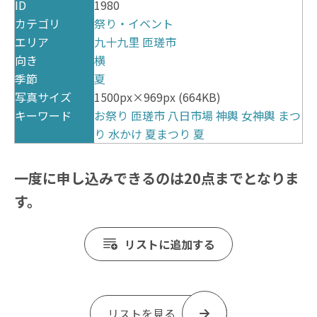
ID
1980
カテゴリ
祭り・イベント
エリア
九十九里
匝瑳市
向き
横
季節
夏
写真サイズ
1500px×969px (664KB)
キーワード
お祭り
匝瑳市
八日市場
神輿
女神輿
まつ
り
水かけ
夏まつり
夏
一度に申し込みできるのは20点までとなりま
す。
リストに追加する
リストを見る