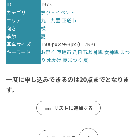
ID
1975
カテゴリ
祭り・イベント
エリア
九十九里
匝瑳市
向き
横
季節
夏
写真サイズ
1500px×998px (617KB)
キーワード
お祭り
匝瑳市
八日市場
神輿
女神輿
まつ
り
水かけ
夏まつり
夏
一度に申し込みできるのは20点までとなりま
す。
リストに追加する