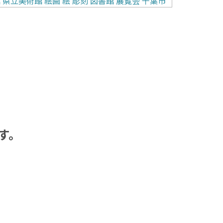
館
県立美術館
絵画
絵
彫刻
図書館
展覧会
千葉市
す。