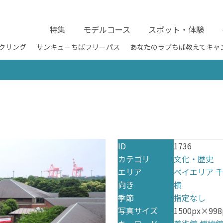
特集
モデルコース
スポット・体験
クリング
サンキューちばフリーパス
あなたのラブちば教えてキャ
ID
1736
カテゴリ
文化・歴史
エリア
ベイエリア
向き
横
季節
指定なし
写真サイズ
1500px×998p