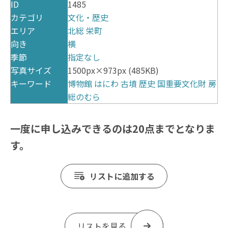
ID
1485
カテゴリ
文化・歴史
エリア
北総
栄町
向き
横
季節
指定なし
写真サイズ
1500px×973px (485KB)
キーワード
博物館
はにわ
古墳
歴史
国重要文化財
房
総のむら
一度に申し込みできるのは20点までとなりま
す。
リストに追加する
リストを見る