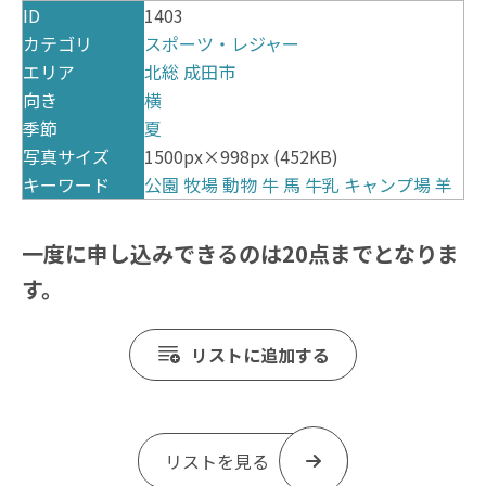
ID
1403
カテゴリ
スポーツ・レジャー
エリア
北総
成田市
向き
横
季節
夏
写真サイズ
1500px×998px (452KB)
キーワード
公園
牧場
動物
牛
馬
牛乳
キャンプ場
羊
一度に申し込みできるのは20点までとなりま
す。
リストに追加する
リストを見る