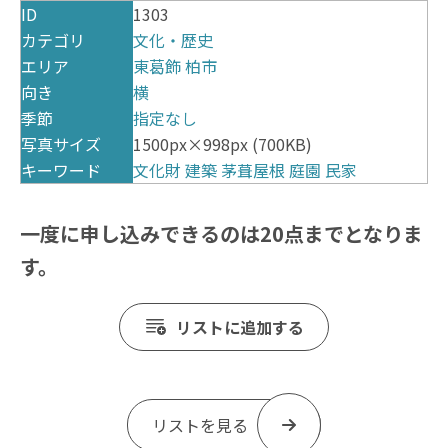
ID
1303
カテゴリ
文化・歴史
エリア
東葛飾
柏市
向き
横
季節
指定なし
写真サイズ
1500px×998px (700KB)
キーワード
文化財
建築
茅葺屋根
庭園
民家
一度に申し込みできるのは20点までとなりま
す。
リストに追加する
リストを見る