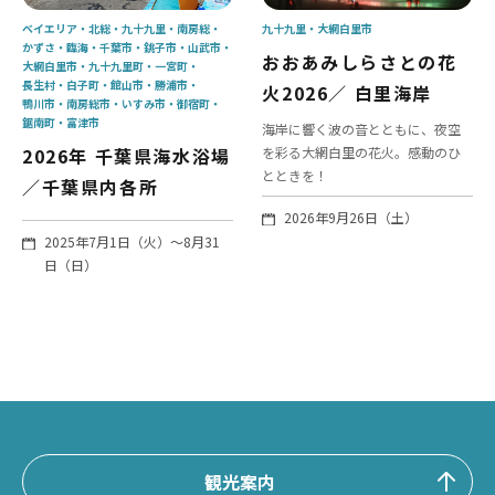
ベイエリア
北総
九十九里
南房総
九十九里
大網白里市
かずさ・臨海
千葉市
銚子市
山武市
おおあみしらさとの花
大網白里市
九十九里町
一宮町
長生村
白子町
館山市
勝浦市
火2026／ 白里海岸
鴨川市
南房総市
いすみ市
御宿町
鋸南町
富津市
海岸に響く波の音とともに、夜空
2026年 千葉県海水浴場
を彩る大網白里の花火。感動のひ
とときを！
／千葉県内各所
2026年9月26日（土）
2025年7月1日（火）～8月31
日（日）
観光案内