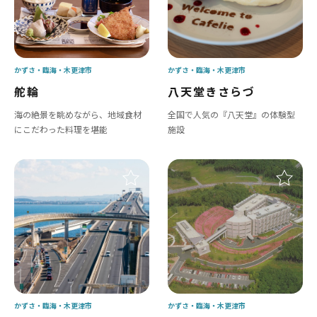
かずさ・臨海
木更津市
かずさ・臨海
木更津市
舵輪
八天堂きさらづ
海の絶景を眺めながら、地域食材
全国で人気の『八天堂』の体験型
にこだわった料理を堪能
施設
かずさ・臨海
木更津市
かずさ・臨海
木更津市