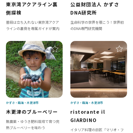
東京湾アクアライン裏
公益財団法人 かずさ
側探検
DNA研究所
普段は立ち入れない東京湾アクア
生命科学の世界を覗こう！世界初
ラインの裏側を専属ガイドが案内
のDNA専門研究機関
かずさ・臨海
木更津市
かずさ・臨海
木更津市
木更津のブルーベリー
ristorante il
GIARDINO
無農薬・ゆうき肥料栽培で育つ完
熟ブルーベリーを味わう
イタリア料理の巨匠「マリオ・フ