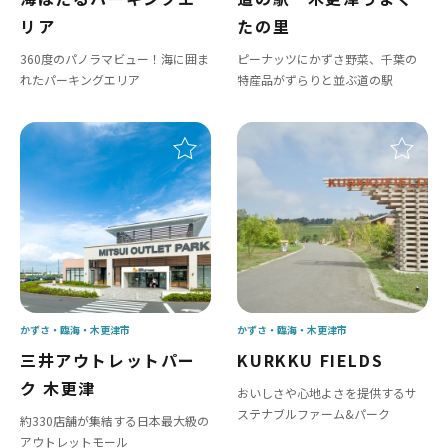
リア
たの里
360度のパノラマビュー！海に囲ま
ピーナッツにかずさ野菜、千葉の
れたパーキングエリア
特産品がずらりと並ぶ道の駅
かずさ・臨海
木更津市
かずさ・臨海
木更津市
三井アウトレットパー
KURKKU FIELDS
ク 木更津
おいしさや心地よさを提供するサ
ステナブルファーム&パーク
約330店舗が集結する日本最大級の
アウトレットモール