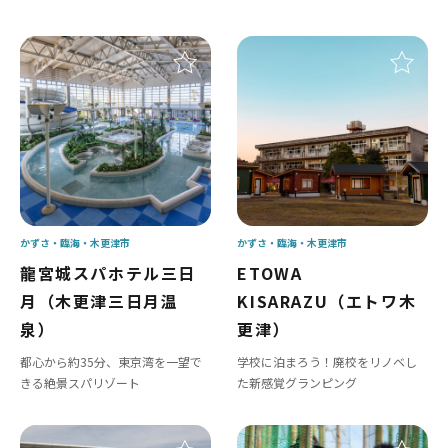
かずさ・臨海
木更津市
かずさ・臨海
木更津市
龍宮城スパホテル三日
ETOWA
月（木更津三日月温
KISARAZU（エトワ木
泉）
更津）
都心から約35分、東京湾を一望で
学校に泊まろう！廃校をリノベし
きる絶景スパリゾート
た新感覚グランピング