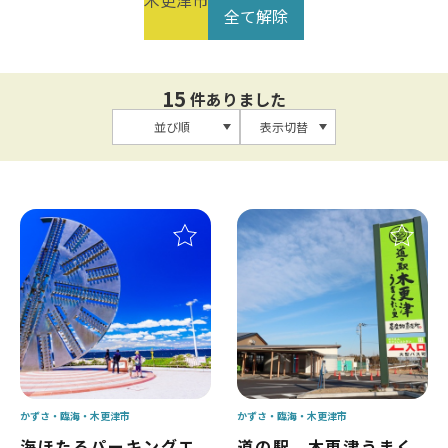
木更津市
全て解除
15
件ありました
並び順
表示切替
かずさ・臨海
木更津市
かずさ・臨海
木更津市
海ほたるパーキングエ
道の駅 木更津うまく