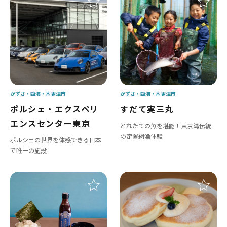
かずさ・臨海
木更津市
かずさ・臨海
木更津市
ポルシェ・エクスペリ
すだて実三丸
エンスセンター東京
とれたての魚を堪能！東京湾伝統
の定置網漁体験
ポルシェの世界を体感できる日本
で唯一の施設